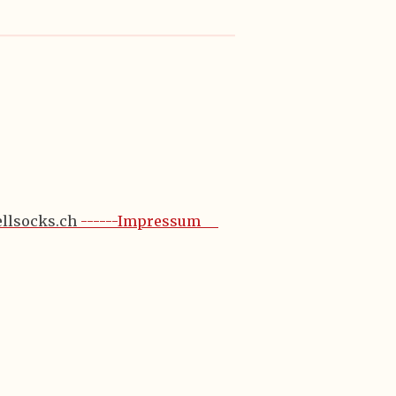
ellsocks.ch
------Impressum