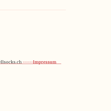
ellsocks.ch
------Impressum